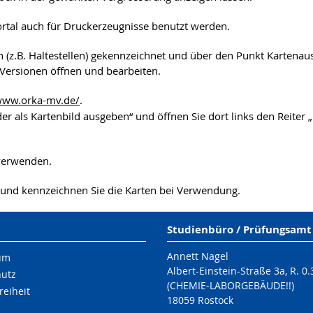
rtal auch für Druckerzeugnisse benutzt werden.
(z.B. Haltestellen) gekennzeichnet und über den Punkt Kartenau
ersionen öffnen und bearbeiten.
/www.orka-mv.de/
.
er als Kartenbild ausgeben“ und öffnen Sie dort links den Reiter
erwenden.
 und kennzeichnen Sie die Karten bei Verwendung.
Studienbüro / Prüfungsamt
Annett Nagel
um
Albert-Einstein-Straße 3a, R. 0.
hutz
(CHEMIE-LABORGEBÄUDE!!)
reiheit
18059 Rostock