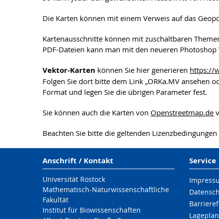
Die Karten können mit einem Verweis auf das Geopo
Kartenausschnitte können mit zuschaltbaren Themen 
PDF-Dateien kann man mit den neueren Photoshop V
Vektor-Karten
können Sie hier generieren
https:/
Folgen Sie dort bitte dem Link „ORKa.MV ansehen od
Format und legen Sie die übrigen Parameter fest.
Sie können auch die Karten von
Openstreetmap.de
v
Beachten Sie bitte die geltenden Lizenzbedingungen
Anschrift / Kontakt
Service
Universität Rostock
Impress
Mathematisch-Naturwissenschaftliche
Datensc
Fakultät
Barrieref
Institut für Biowissenschaften
Lageplan