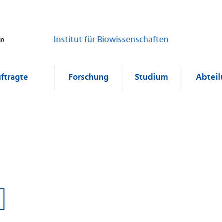
Institut für Biowissenschaften
uftragte
Forschung
Studium
Abtei