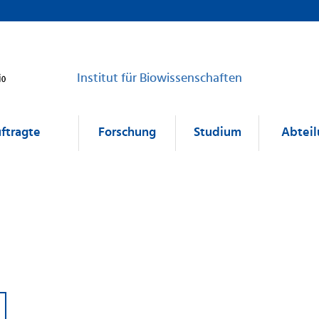
Institut für Biowissenschaften
uftragte
Forschung
Studium
Abtei